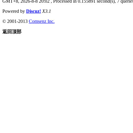
GMT+8, 2026-8-8 20:02
, Processed in 0.155891 second(s), 7 queries
Powered by
Discuz!
X3.1
© 2001-2013
Comsenz Inc.
返回顶部