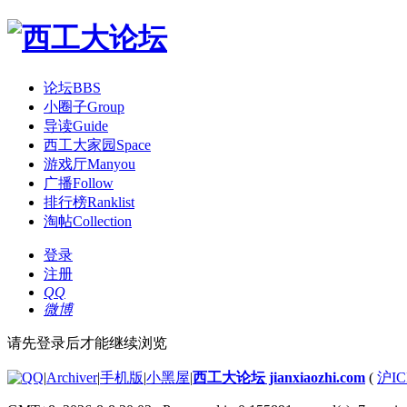
论坛
BBS
小圈子
Group
导读
Guide
西工大家园
Space
游戏厅
Manyou
广播
Follow
排行榜
Ranklist
淘帖
Collection
登录
注册
QQ
微博
请先登录后才能继续浏览
|
Archiver
|
手机版
|
小黑屋
|
西工大论坛 jianxiaozhi.com
(
沪IC